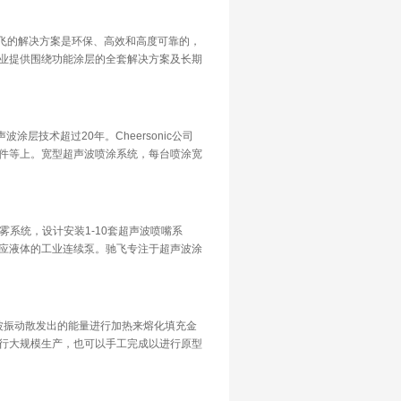
驰飞的解决方案是环保、高效和高度可靠的，
业提供围绕功能涂层的全套解决方案及长期
声波涂层技术超过20年。Cheersonic公司
件等上。宽型超声波喷涂系统，每台喷涂宽
波喷雾系统，设计安装1-10套超声波喷嘴系
应液体的工业连续泵。驰飞专注于超声波涂
超声波振动散发出的能量进行加热来熔化填充金
行大规模生产，也可以手工完成以进行原型