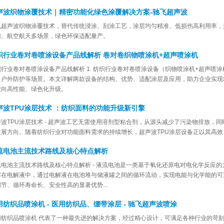
声波织物涂覆技术｜精密功能化绿色涂覆解决方案-驰飞超声波
飞超声波织物涂覆技术，替代传统浸涂、刮涂工艺，涂层均匀精准、低损伤高利用率，
滤、航空航天多场景，绿色环保适配量产。
织行业卷对卷喷涂设备产品线解析 卷对卷织物喷涂机+超声喷涂机
织行业卷对卷喷涂设备产品线解析 1. 纺织行业卷对卷喷涂设备（织物喷涂机+超声喷
、户外防护等场景。本文详解两款设备的结构、优势、适配涂层及应用，助力企业实现
业向高性能、绿色化升级。
声波TPU涂层技术 ：纺织面料的功能升级新引擎
声波TPU涂层技术 - 超声波工艺无需使用溶剂型粘合剂，从源头减少了污染物排放，
发展方向。随着纺织行业对功能面料需求的持续增长，超声波TPU涂层设备正以其高效、
流电池主流技术路线及核心特点解析
流电池主流技术路线及核心特点解析 - 液流电池是一类基于氧化还原电对电化学反应
解在电解液中，通过电解液在电池堆与储液罐之间的循环流动，实现电能与化学能的可
节、循环寿命长、安全性高的显著优势...
用纺织品喷涂机 - 医用纺织品、绷带涂层 - 驰飞超声波喷涂
用纺织品喷涂机 代表了一种最先进的解决方案，经过精心设计，可满足各种行业的苛