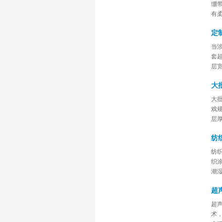
绷
有
定
当
套
层
大
大
戏
层
纺
纺
织
潮湿
超
超
术