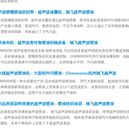
泛的应用前景。
声波喷嘴喷涂纺织带 - 超声波涂覆机 - 驰飞超声波喷涂
声波喷嘴喷涂纺织带 - 超声波涂覆机通过超声波喷嘴，将水性低粘度液体均匀地喷涂到
动产生微小液滴，形成均匀、致密的涂层，不仅节省涂料，还大大减少了化学物质废物
过度喷涂的风险，有效减少了大气污染。
料涂布机 - 超声波卷对卷喷涂织物设备 - 驰飞超声波喷涂
AM9000W 超声波卷对卷流水线 面料涂布机 可以安装多套超声波喷涂系统用于覆盖
膜，具有液体输送，喷嘴和泵的完全集成控制。UAM9000W可用于直接涂覆面料，
，可以轻松将液体均匀地喷涂在面料上，从而制备出平滑、均匀的薄膜。
线超声波喷涂机 - 大面积均匀喷涂 - Cheersonic杭州驰飞超声波
M9000W是一种大批量生产的 流水线超声波喷涂机 ，用于大面积涂层，如连续浮法玻
为单桥或双桥系统提供，在桥架上安装多达12个超宽成型头。该系统的特点是：大宽
以及经验证的性能，适用于全天候的大批量生产操作。
织品表面染料溶液的超声波喷涂 - 喷涂纺织涂层 - 驰飞超声波喷涂
织品表面染料溶液的超声波喷涂 。 驰飞超声波制造超声波涂层设备，使用超声波喷涂
层。超声波涂层系统用于制造高性能纺织品涂层。 纳米悬浮液或溶液均匀地被喷涂到大面
镀膜机，在单个桥组件上安装了 8 套超声波系统。