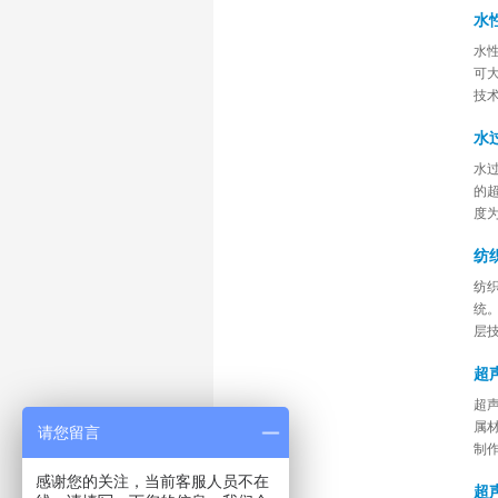
水
水
可
技
水
水过
的
度为
纺
纺织
统
层技
超
超声
属
请您留言
制
感谢您的关注，当前客服人员不在
超