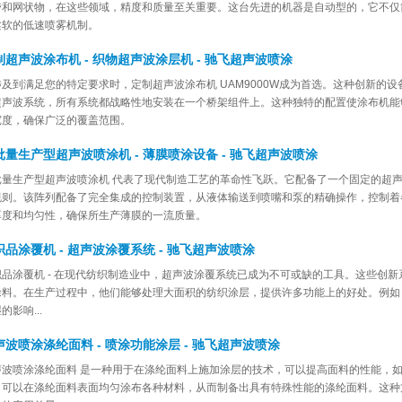
带和网状物，在这些领域，精度和质量至关重要。这台先进的机器是自动型的，它不仅
柔软的低速喷雾机制。
制超声波涂布机 - 织物超声波涂层机 - 驰飞超声波喷涂
涉及到满足您的特定要求时，定制超声波涂布机 UAM9000W成为首选。这种创新的
超声波系统，所有系统都战略性地安装在一个桥架组件上。这种独特的配置使涂布机能够
宽度，确保广泛的覆盖范围。
批量生产型超声波喷涂机 - 薄膜喷涂设备 - 驰飞超声波喷涂
批量生产型超声波喷涂机 代表了现代制造工艺的革命性飞跃。它配备了一个固定的超
规则。该阵列配备了完全集成的控制装置，从液体输送到喷嘴和泵的精确操作，控制着
厚度和均匀性，确保所生产薄膜的一流质量。
织品涂覆机 - 超声波涂覆系统 - 驰飞超声波喷涂
织品涂覆机 - 在现代纺织制造业中，超声波涂覆系统已成为不可或缺的工具。这些创
涂料。在生产过程中，他们能够处理大面积的纺织涂层，提供许多功能上的好处。例如
的影响...
声波喷涂涤纶面料 - 喷涂功能涂层 - 驰飞超声波喷涂
声波喷涂涤纶面料 是一种用于在涤纶面料上施加涂层的技术，可以提高面料的性能，
，可以在涤纶面料表面均匀涂布各种材料，从而制备出具有特殊性能的涤纶面料。这种