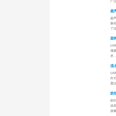
广
超
超
振
了
面
U
薄
术
流水
UA
作
度
纺
纺
涂
波