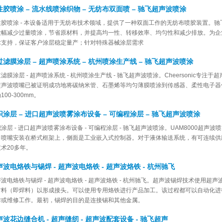
性胶喷涂 – 流水线喷涂织物 – 无纺布双面喷 – 驰飞超声波喷涂
性胶喷涂 - 本设备适用于无纺布技术领域，提供了一种双面工作的无纺布喷胶装置。
大幅减少过量喷涂，节省原材料，并提高均一性、转移效率、均匀性和减少排放。为企
术支持，保证客户涂层稳定量产；针对特殊器械涂层需求
过滤膜涂层 – 超声喷涂系统 – 杭州喷涂生产线 – 驰飞超声波喷涂
滤膜涂层 - 超声喷涂系统 - 杭州喷涂生产线 - 驰飞超声波喷涂。Cheersonic专注于超
超声波喷嘴已被证明成功地将碳纳米管、石墨烯等均匀薄膜喷涂到传感器、柔性电子器
100-300mm。
织涂层 – 进口超声波喷雾涂布设备 – 可编程涂层 – 驰飞超声波喷涂
涂层 - 进口超声波喷雾涂布设备 - 可编程涂层 - 驰飞超声波喷涂。UAM8000超声
。喷嘴安装在桥式框架上，侧面是工业嵌入式控制器。对于液体输送系统，有可连续供
术20多年。
声波电烙铁与锡焊 - 超声波电烙铁 - 超声波烙铁 - 杭州驰飞
波电烙铁与锡焊 - 超声波电烙铁 - 超声波烙铁 - 杭州驰飞。超声波锡焊技术使用
材料（即焊料）以形成接头。可以使用专用烙铁进行产品加工。该过程都可以自动化进
作或维修工作。最初，锡焊的目的是连接锡和其他金属。
声波花边缝合机 - 超声缝纫 - 超声波配套设备 - 驰飞超声