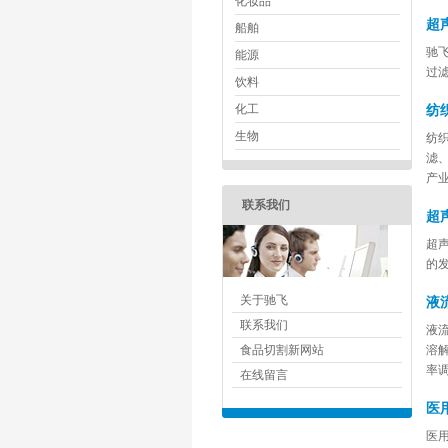
化妆品
超
船舶
驰
能源
过
饮料
化工
纺
生物
纺
滤
产
联系我们
超
超
的
关于驰飞
液
联系我们
液
食品切割新网站
溶
率调
在线留言
医
医