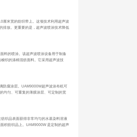
10厘米宽的纺织带上。这项技术利用超声波
的排放。更重要的是，超声波喷涂技术降低
宽幅面料的喷涂。该超声波喷涂设备用于制备
例如梭织的涤棉混纺面料。它采用超声波技
璃防腐涂层。UAM9000W超声波涂布机可
幅的均匀、可重复的薄膜涂层、可定制的宽
在纺织品表面获得非常均匀的水基染料溶液
积纺织品上。UAM9000W 是定制的超声